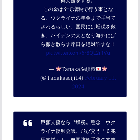
興支援をする。
この金は全て増税で行う事とな
る。ウクライナの年金まで手当て
されるらしい。国民には増税を敷
き、バイデンの犬となり海外にば
ら撒き散らす岸田を絶対許すな！
pic.twitter.com/6r8QL2r1Vu
—
TanakaSeiji橙
(@Tanakaseiji14)
February 11,
2024
巨額支援なら〝増税〟懸念 ウク
ライナ復興会議、飛び交う「６兆
円支援」も 自国防衛手薄の本末