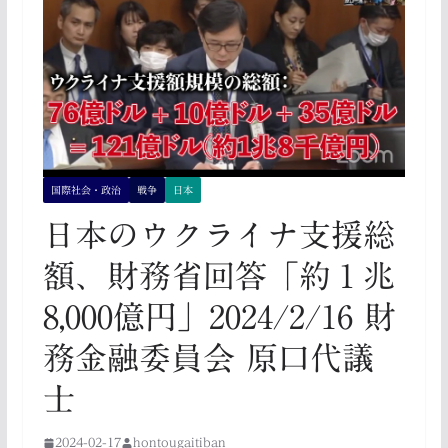
国際社会・政治
戦争
日本
日本のウクライナ支援総
額、財務省回答「約１兆
8,000億円」2024/2/16 財
務金融委員会 原口代議
士
2024-02-17
hontougaitiban