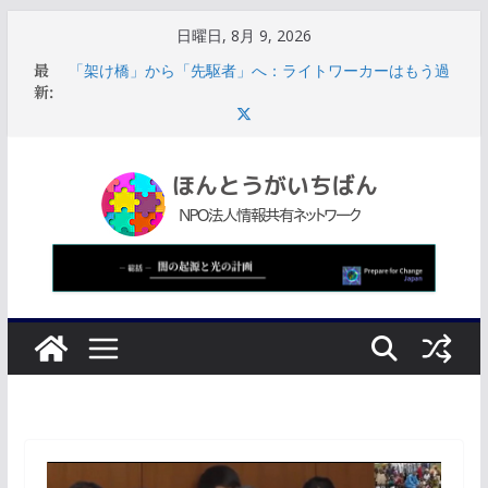
コ
日曜日, 8月 9, 2026
ン
【熊本地震】高市首相の訪問は、体育館ではなくエアコ
最
ンが効いて全員に段ボールベッドがあてがわれている教
テ
新:
室だった
ン
「架け橋」から「先駆者」へ：ライトワーカーはもう過
去には戻れない
ツ
サウジアラビアの崩壊に伴い、機能不全に陥った西側諸
へ
国の指導部は破滅的なスパイラルに陥る
ス
【UAP最前線】ルイス・エリゾンドの役割は「情報開示
のコントロール」米政府の思惑と世論誘導
キ
【熊本地震】気象庁「1週間程度、震度5強以上注意」本
ッ
震移行に観測された地震は合計536回
プ