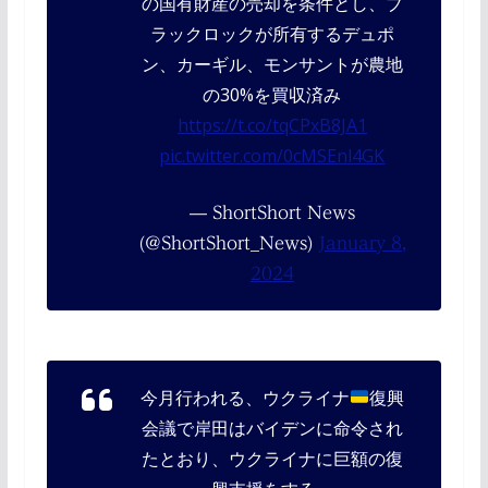
の国有財産の売却を条件とし、ブ
ラックロックが所有するデュポ
ン、カーギル、モンサントが農地
の30%を買収済み
https://t.co/tqCPxB8JA1
pic.twitter.com/0cMSEnl4GK
— ShortShort News
(@ShortShort_News)
January 8,
2024
今月行われる、ウクライナ
復興
会議で岸田はバイデンに命令され
たとおり、ウクライナに巨額の復