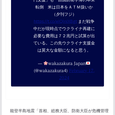
転倒 米は日本をＡＴＭ扱いか
（夕刊フジ）
https://t.co/eIQInIXBgt
まだ戦争
中だが現時点でウクライナ再建に
必要な費用は７２兆円と試算が出
ている。この先ウクライナ支援金
は莫大な金額になると思う。
—
wakazakura Japan
(@wakazakura4)
February 17,
2024
能登半島地震「首相、総務大臣、防衛大臣が危機管理