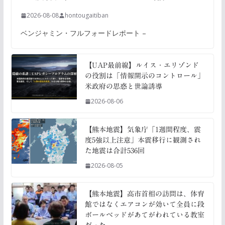
2026-08-08
hontougaitiban
ベンジャミン・フルフォードレポート –
【UAP最前線】ルイス・エリゾンド
の役割は「情報開示のコントロール」
米政府の思惑と世論誘導
2026-08-06
【熊本地震】気象庁「1週間程度、震
度5強以上注意」本震移行に観測され
た地震は合計536回
2026-08-05
【熊本地震】高市首相の訪問は、体育
館ではなくエアコンが効いて全員に段
ボールベッドがあてがわれている教室