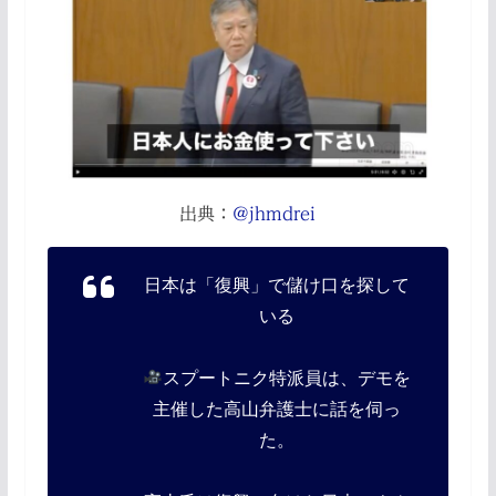
出典：
@jhmdrei
日本は「復興」で儲け口を探して
いる
スプートニク特派員は、デモを
主催した高山弁護士に話を伺っ
た。