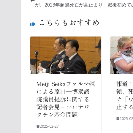
が、2023年超過死亡が高止まり－戦後初めて
こちらもおすすめ
Meiji Seikaファルマ㈱
報道
による原口一博衆議
領、
院議員提訴に関する
ナ「
記者会見＋コロナワ
止す
クチン基金問題
2025-02
2025-02-27