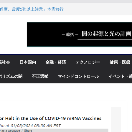
程度、震度5強以上注意」本震移行
6回
問は、体育館ではなくエアコンが効
があてがわれている教室だった
へ：ライトワーカーはもう過去には
い、機能不全に陥った西側諸国の指
に陥る
リゾンドの役割は「情報開示のコン
世論誘導
際社会
日本国内
金融・経済
テクノロジー
健康・医療
バリズムの闇
不正選挙
マインドコントロール
イベント・