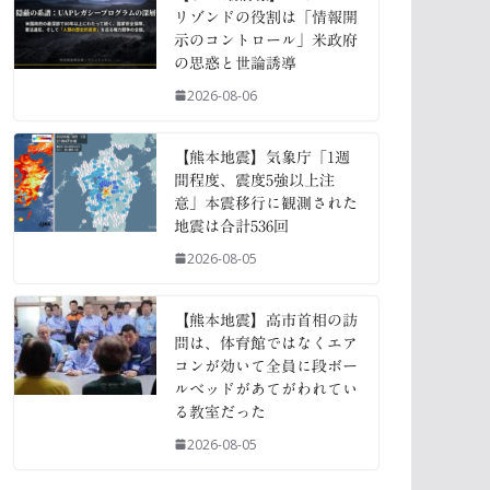
リゾンドの役割は「情報開
示のコントロール」米政府
の思惑と世論誘導
2026-08-06
【熊本地震】気象庁「1週
間程度、震度5強以上注
意」本震移行に観測された
地震は合計536回
2026-08-05
【熊本地震】高市首相の訪
問は、体育館ではなくエア
コンが効いて全員に段ボー
ルベッドがあてがわれてい
る教室だった
2026-08-05