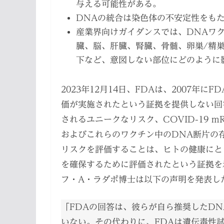
与える可能性がある。
DNAの統合は染色体の不安定性をも
産業界向けガイダンスでは、DNAワ
臓、脳、肝臓、腎臓、骨髄、卵巣/精
下など、意図しない部位にどのように
2023年12月14日、FDAは、2007年
価が実施されたという証拠を提供しない回
されるユニークなリスク、COVID-19
およびこれらのワクチン中のDNA断片の
リスクを評価することは、ヒトの健康にと
を確保するために評価されたという証拠を
フ・A・ラダポ博士は以下の声明を発表し
「FDAの回答は、彼らが自ら推奨したD
いない。その代わりに、FDAは遺伝毒性