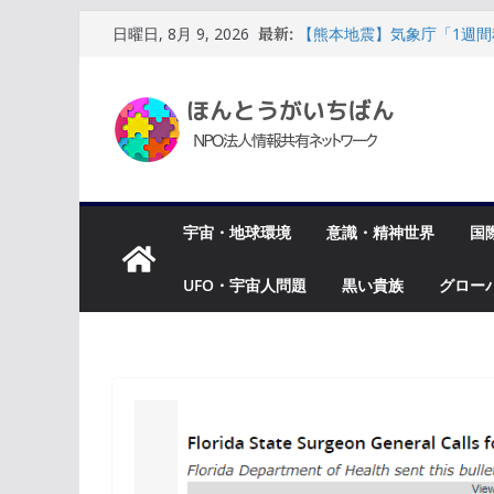
コ
【熊本地震】気象庁「1週間
日曜日, 8月 9, 2026
最新:
ン
に観測された地震は合計53
【熊本地震】高市首相の訪
テ
いて全員に段ボールベッド
ン
「架け橋」から「先駆者」
戻れない
ツ
サウジアラビアの崩壊に伴
へ
導部は破滅的なスパイラル
ス
【UAP最前線】ルイス・エ
トロール」米政府の思惑と
宇宙・地球環境
意識・精神世界
国
キ
ッ
UFO・宇宙人問題
黒い貴族
グロー
プ