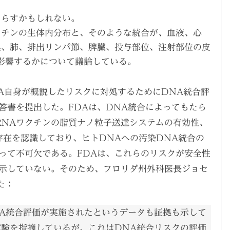
たらすかもしれない。
クチンの生体内分布と、そのような統合が、血液、心
巣、肺、排出リンパ節、脾臓、投与部位、注射部位の皮
影響するかについて議論している。
にFDA自身が概説したリスクに対処するためにDNA統合評
答書を提出した。FDAは、DNA統合によってもたら
 mRNAワクチンの脂質ナノ粒子送達システムの有効性、
存在を認識しており、ヒトDNAへの汚染DNA統合の
って不可欠である。FDAは、これらのリスクが安全性
示していない。そのため、フロリダ州外科医長ジョセ
た：
NA統合評価が実施されたというデータも証拠も示して
試験を指摘しているが、これはDNA統合リスクの評価