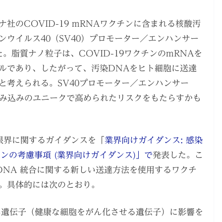
社のCOVID-19 mRNAワクチンに含まれる核酸汚
ウイルス40（SV40）プロモーター／エンハンサー
。脂質ナノ粒子は、COVID-19ワクチンのmRNAを
ルであり、したがって、汚染DNAをヒト細胞に送達
と考えられる。SV40プロモーター／エンハンサー
組み込みのユニークで高められたリスクをもたらすかも
規制限界に関するガイダンスを「
業界向けガイダンス: 感染
ンの考慮事項 (業界向けガイダンス)」で
発表した。こ
DNA 統合に関する新しい送達方法を使用するワクチ
。具体的には次のとおり。
ん遺伝子（健康な細胞をがん化させる遺伝子）に影響を