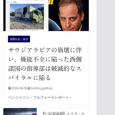
国際社会・政治
サウジアラビアの崩壊に伴
い、機能不全に陥った西側
諸国の指導部は破滅的なス
パイラルに陥る
2026-08-08
hontougaitiban
ベンジャミン・フルフォードレポート –
【UAP最前線】ルイス・エ