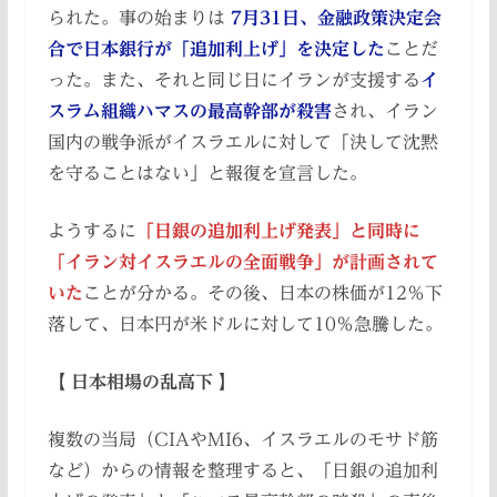
られた。事の始まりは
7月31日、金融政策決定会
合で日本銀行が「追加利上げ」を決定した
ことだ
った。また、それと同じ日にイランが支援する
イ
スラム組織ハマスの最高幹部が殺害
され、イラン
国内の戦争派がイスラエルに対して「決して沈黙
を守ることはない」と報復を宣言した。
ようするに
「日銀の追加利上げ発表」と同時に
「イラン対イスラエルの全面戦争」が計画されて
いた
ことが分かる。その後、日本の株価が12％下
落して、日本円が米ドルに対して10％急騰した。
【 日本相場の乱高下 】
複数の当局（CIAやMI6、イスラエルのモサド筋
など）からの情報を整理すると、「日銀の追加利