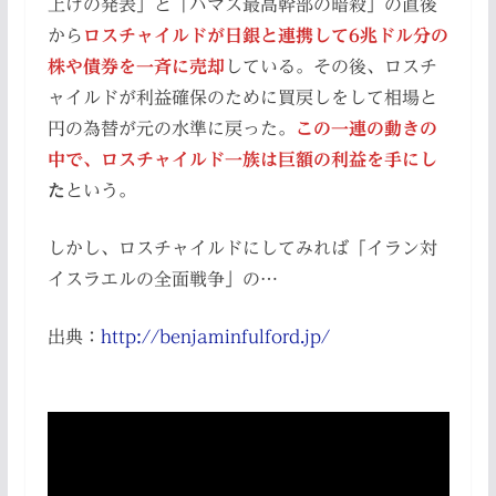
上げの発表」と「ハマス最高幹部の暗殺」の直後
から
ロスチャイルドが日銀と連携して6兆ドル分の
株や債券を一斉に売却
している。その後、ロスチ
ャイルドが利益確保のために買戻しをして相場と
円の為替が元の水準に戻った。
この一連の動きの
中で、ロスチャイルド一族は巨額の利益を手にし
た
という。
しかし、ロスチャイルドにしてみれば「イラン対
イスラエルの全面戦争」の…
出典：
http://benjaminfulford.jp/