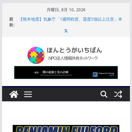
コ
月曜日, 8月 10, 2026
ン
【熊本地震】気象庁「1週間程度、震度5強以上注意」本
最
テ
震移行に観測された地震は合計536回
新:
12:21アセンションポータル活性化報告（COBRA
ン
2026/08/08）
ツ
【UFO極秘研究】米国の防衛産業基盤の深部に埋め込ま
へ
れた“非人間起源技術”を巡る隠蔽工作の実態
サウジアラビアの崩壊に伴い、機能不全に陥った西側諸
ス
国の指導部は破滅的なスパイラルに陥る
キ
【UAP最前線】ルイス・エリゾンドの役割は「情報開示
のコントロール」米政府の思惑と世論誘導
ッ
プ