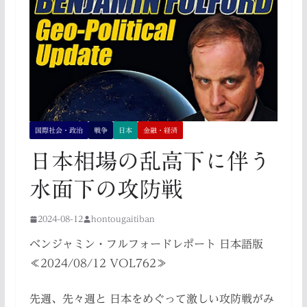
国際社会・政治
戦争
日本
金融・経済
日本相場の乱高下に伴う
水面下の攻防戦
2024-08-12
hontougaitiban
ベンジャミン・フルフォードレポート 日本語版
≪2024/08/12 VOL762≫
先週、先々週と 日本をめぐって激しい攻防戦がみ