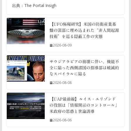
出典：The Portal Insigh
【UFO極秘研究】米国の防衛産業基
盤の深部に埋め込まれた“非人間起源
技術”を巡る隠蔽工作の実態
2026-08-09
サウジアラビアの崩壊に伴い、機能不
全に陥った西側諸国の指導部は破滅的
なスパイラルに陥る
2026-08-08
【UAP最前線】ルイス・エリゾンド
の役割は「情報開示のコントロール」
米政府の思惑と世論誘導
2026-08-06