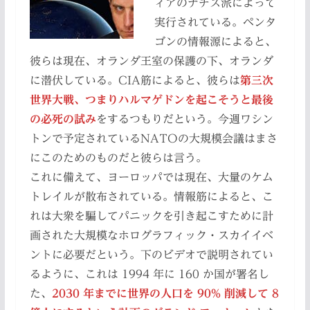
ィアのナチス派によって
実行されている。ペンタ
ゴンの情報源によると、
彼らは現在、オランダ王室の保護の下、オランダ
に潜伏している。CIA筋によると、彼らは
第三次
世界大戦、つまりハルマゲドンを起こそうと最後
の必死の試み
をするつもりだという。今週ワシン
トンで予定されているNATOの大規模会議はまさ
にこのためのものだと彼らは言う。
これに備えて、ヨーロッパでは現在、大量のケム
トレイルが散布されている。情報筋によると、こ
れは大衆を騙してパニックを引き起こすために計
画された大規模なホログラフィック・スカイイベ
ントに必要だという。下のビデオで説明されてい
るように、これは 1994 年に 160 か国が署名し
た、
2030 年までに世界の人口を 90% 削減して 8