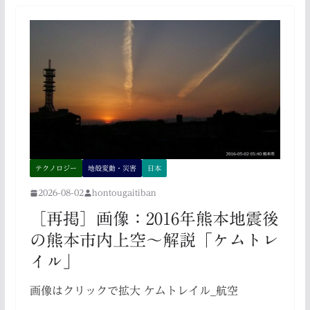
テクノロジー
地殻変動・災害
日本
2026-08-02
hontougaitiban
［再掲］画像：2016年熊本地震後
の熊本市内上空～解説「ケムトレ
イル」
画像はクリックで拡大 ケムトレイル_航空