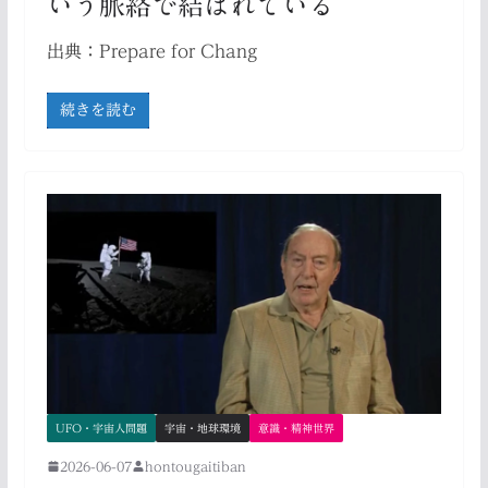
いう脈絡で結ばれている
出典：Prepare for Chang
続きを読む
UFO・宇宙人問題
宇宙・地球環境
意識・精神世界
2026-06-07
hontougaitiban