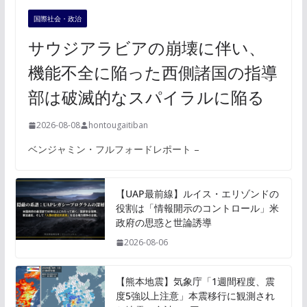
国際社会・政治
サウジアラビアの崩壊に伴い、
機能不全に陥った西側諸国の指導
部は破滅的なスパイラルに陥る
2026-08-08
hontougaitiban
ベンジャミン・フルフォードレポート –
【UAP最前線】ルイス・エリゾンドの
役割は「情報開示のコントロール」米
政府の思惑と世論誘導
2026-08-06
【熊本地震】気象庁「1週間程度、震
度5強以上注意」本震移行に観測され