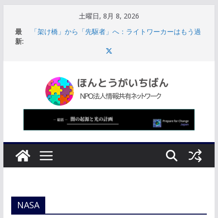
コ
土曜日, 8月 8, 2026
ン
最
「架け橋」から「先駆者」へ：ライトワーカーはもう過
テ
新:
去には戻れない
サウジアラビアの崩壊に伴い、機能不全に陥った西側諸
ン
国の指導部は破滅的なスパイラルに陥る
ツ
【UAP最前線】ルイス・エリゾンドの役割は「情報開示
へ
のコントロール」米政府の思惑と世論誘導
【熊本地震】気象庁「1週間程度、震度5強以上注意」本
ス
震移行に観測された地震は合計536回
キ
【熊本地震】高市首相の訪問は、体育館ではなくエアコ
ンが効いて全員に段ボールベッドがあてがわれている教
ッ
室だった
プ
NASA