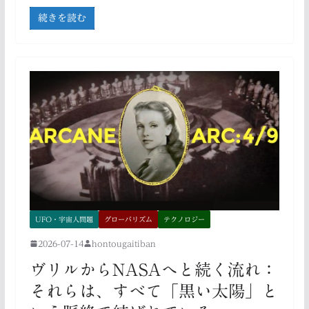
続きを読む
UFO・宇宙人問題
グローバリズム
テクノロジー
2026-07-14
hontougaitiban
ヴリルからNASAへと続く流れ：
それらは、すべて「黒い太陽」と