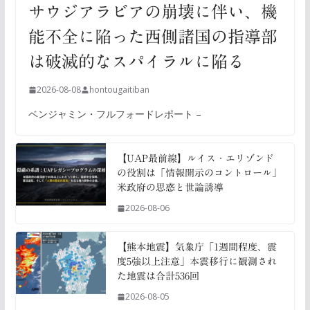
サウジアラビアの崩壊に伴い、機
能不全に陥った西側諸国の指導部
は破滅的なスパイラルに陥る
2026-08-08
hontougaitiban
ベンジャミン・フルフォードレポート –
【UAP最前線】ルイス・エリゾンド
の役割は「情報開示のコントロール」
米政府の思惑と世論誘導
2026-08-06
【熊本地震】気象庁「1週間程度、震
度5強以上注意」本震移行に観測され
た地震は合計536回
2026-08-05