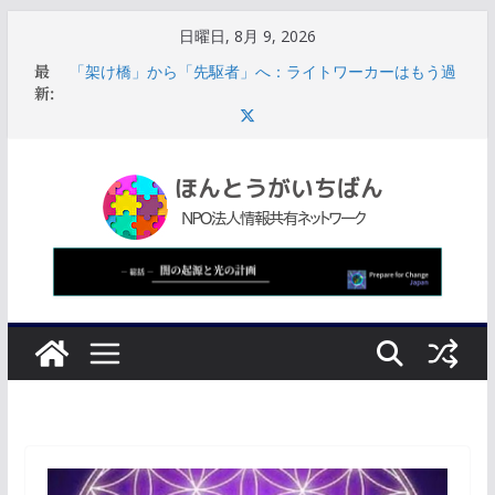
コ
日曜日, 8月 9, 2026
ン
「架け橋」から「先駆者」へ：ライトワーカーはもう過
最
テ
去には戻れない
新:
サウジアラビアの崩壊に伴い、機能不全に陥った西側諸
ン
国の指導部は破滅的なスパイラルに陥る
ツ
【UAP最前線】ルイス・エリゾンドの役割は「情報開示
へ
のコントロール」米政府の思惑と世論誘導
【熊本地震】気象庁「1週間程度、震度5強以上注意」本
ス
震移行に観測された地震は合計536回
キ
【熊本地震】高市首相の訪問は、体育館ではなくエアコ
ンが効いて全員に段ボールベッドがあてがわれている教
ッ
室だった
プ